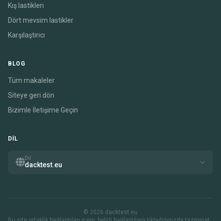
Kış lastikleri
Dört mevsim lastikler
Karşılaştırıcı
BLOG
Tüm makaleler
Siteye geri dön
Bizimle İletişime Geçin
DIL
Dil
dacktest.eu
© 2026 dacktest.eu
Bu site ortaklık bağlantıları içerir. belirli bağlantılara tıkladığınızda tazminat