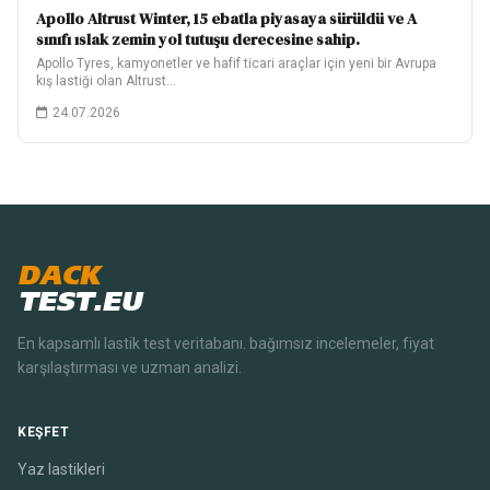
Apollo Altrust Winter, 15 ebatla piyasaya sürüldü ve A
sınıfı ıslak zemin yol tutuşu derecesine sahip.
Apollo Tyres, kamyonetler ve hafif ticari araçlar için yeni bir Avrupa
kış lastiği olan Altrust…
24.07.2026
DACK
TEST.EU
En kapsamlı lastik test veritabanı. bağımsız incelemeler, fiyat
karşılaştırması ve uzman analizi.
KEŞFET
Yaz lastikleri