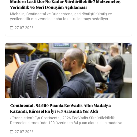
Modern Lastikler Ne Kadar Sürdürülebilir? Malzemeler,
Verimlilik ve Geri Dönüşüm Açıklaması
Michelin, Continental ve Bridgestone, geri dönüştürülmüş ve
yenilenebilir malzemeleri daha fazla kullanmayı hedefliyor.
Hedeflerinin ne…
27.07.2026
Continental, 84/100 Puanla EcoVadis Altın Madalya
Kazandı, Küresel En İyi %5 Arasında Yer Aldı
{ “translation”: “\n Continental, 2026 EcoVadis Sürdürülebilirlik
Derecelendirmesi’nde 100 üzerinden 84 puan alarak altın madalya…
27.07.2026