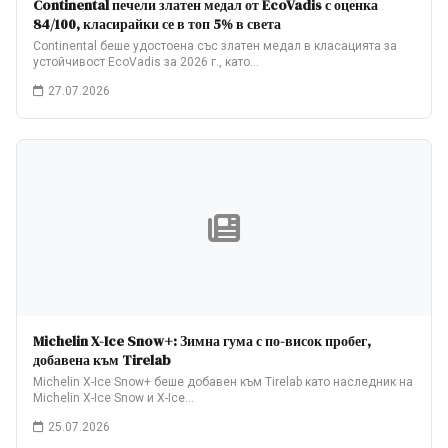
Continental печели златен медал от EcoVadis с оценка
84/100, класирайки се в топ 5% в света
Continental беше удостоена със златен медал в класацията за
устойчивост EcoVadis за 2026 г., като…
27.07.2026
Michelin X-Ice Snow+: Зимна гума с по-висок пробег,
добавена към Tirelab
Michelin X-Ice Snow+ беше добавен към Tirelab като наследник на
Michelin X-Ice Snow и X-Ice…
25.07.2026