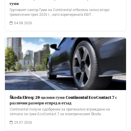
гуми
Груповият сектор Гуми на Continental отбеляза силно второ
тримесечие през 2026 г., като коригираната EBIT…
04.08.2026
Škoda Elroq: 20-цолови гуми Continental EcoContact 7 с
различни размери отпред и отзад
Continental получи одобрение за оригинално вграждане на
летната си гума EcoContact 7 за електрическия Škoda…
29.07.2026