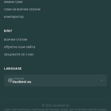
зимни гуми
гуми за всички сезони
компаратор
БЛОГ
всички статии
обратно към сайта
свържете се с нас
LANGUAGE
Language
dacktest.eu
© 2026 dacktest.eu
този сайт включва партньорски връзки. може да получим компенсация,