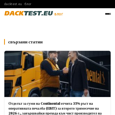
dacktest.eu · блог
DACK
TEST.EU
БЛОГ
свързани статии
Отделът за гуми на Continental отчита 35% ръст на
оперативната печалба (EBIT) за второто тримесечие на
2026 г., завършвайки прехода към чист производител на