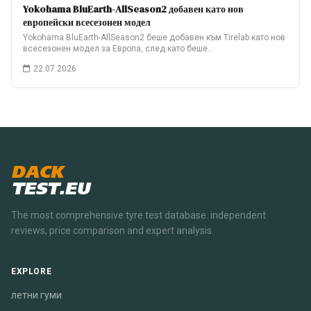
Yokohama BluEarth-AllSeason2 добавен като нов
европейски всесезонен модел
Yokohama BluEarth-AllSeason2 беше добавен към Tirelab като нов
всесезонен модел за Европа, след като беше…
22.07.2026
DACK
TEST.EU
The most comprehensive tyre test database. independent
reviews, price comparison and expert analysis.
EXPLORE
летни гуми