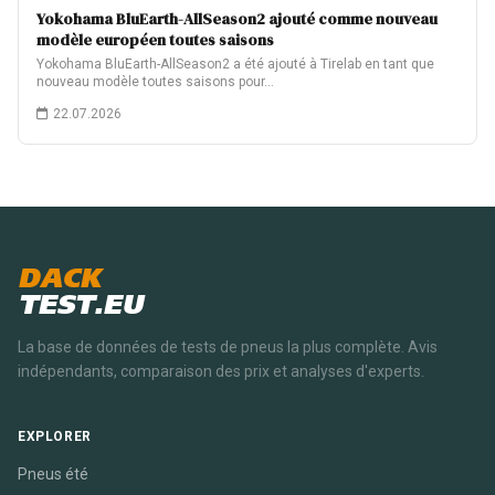
Yokohama BluEarth-AllSeason2 ajouté comme nouveau
modèle européen toutes saisons
Yokohama BluEarth-AllSeason2 a été ajouté à Tirelab en tant que
nouveau modèle toutes saisons pour…
22.07.2026
DACK
TEST.EU
La base de données de tests de pneus la plus complète. Avis
indépendants, comparaison des prix et analyses d'experts.
EXPLORER
Pneus été