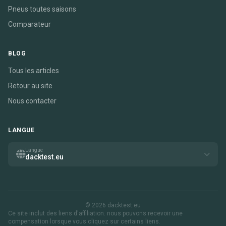
Pneus toutes saisons
Comparateur
BLOG
Tous les articles
Retour au site
Nous contacter
LANGUE
Langue
dacktest.eu
© 2026 dacktest.eu
Ce site inclut des liens d'affiliation. nous pouvons recevoir une
compensation lorsque vous cliquez sur certains liens.