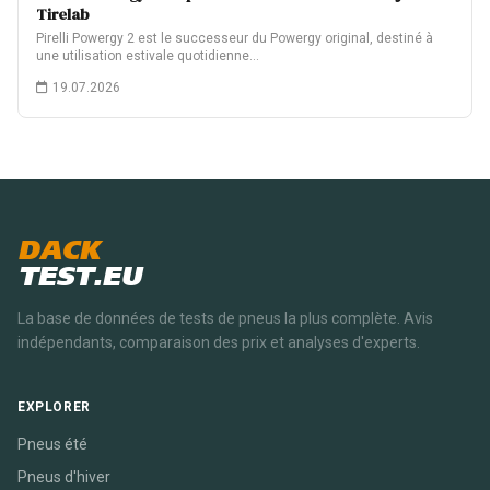
Tirelab
Pirelli Powergy 2 est le successeur du Powergy original, destiné à
une utilisation estivale quotidienne…
19.07.2026
DACK
TEST.EU
La base de données de tests de pneus la plus complète. Avis
indépendants, comparaison des prix et analyses d'experts.
EXPLORER
Pneus été
Pneus d'hiver