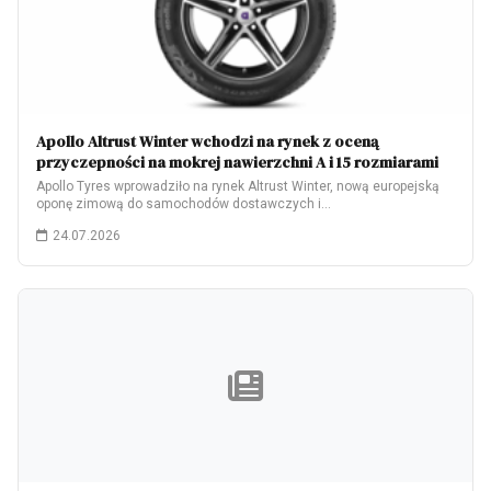
Apollo Altrust Winter wchodzi na rynek z oceną
przyczepności na mokrej nawierzchni A i 15 rozmiarami
Apollo Tyres wprowadziło na rynek Altrust Winter, nową europejską
oponę zimową do samochodów dostawczych i…
24.07.2026