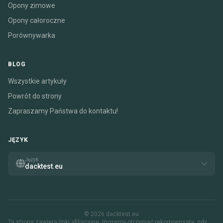
Opony zimowe
Opony całoroczne
Porównywarka
BLOG
Wszystkie artykuły
Powrót do strony
Zapraszamy Państwa do kontaktu!
JĘZYK
Język
dacktest.eu
© 2026 dacktest.eu
Ta strona zawiera linki afiliacyjne. możemy otrzymać rekompensatę, gdy