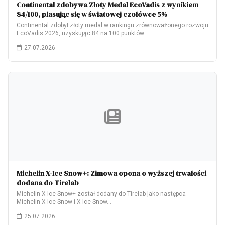
Continental zdobywa Złoty Medal EcoVadis z wynikiem
84/100, plasując się w światowej czołówce 5%
Continental zdobył złoty medal w rankingu zrównoważonego rozwoju
EcoVadis 2026, uzyskując 84 na 100 punktów…
27.07.2026
Michelin X-Ice Snow+: Zimowa opona o wyższej trwałości
dodana do Tirelab
Michelin X-Ice Snow+ został dodany do Tirelab jako następca
Michelin X-Ice Snow i X-Ice Snow…
25.07.2026