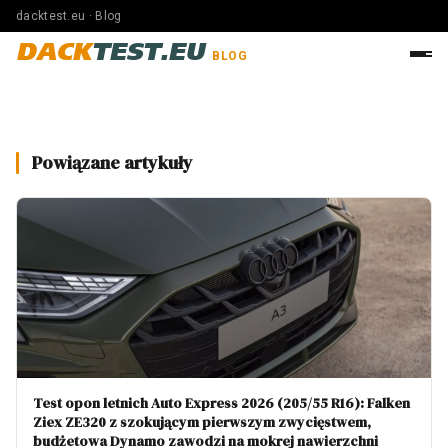
dacktest.eu · Blog
DACK
TEST.EU
BLOG
Powiązane artykuły
Test opon letnich Auto Express 2026 (205/55 R16): Falken
Ziex ZE320 z szokującym pierwszym zwycięstwem,
budżetowa Dynamo zawodzi na mokrej nawierzchni