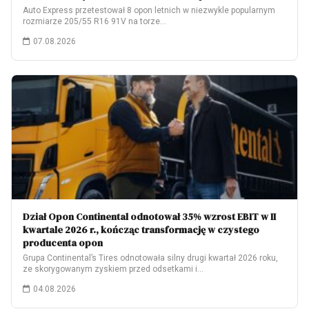
Auto Express przetestował 8 opon letnich w niezwykle popularnym
rozmiarze 205/55 R16 91V na torze…
07.08.2026
Dział Opon Continental odnotował 35% wzrost EBIT w II
kwartale 2026 r., kończąc transformację w czystego
producenta opon
Grupa Continental’s Tires odnotowała silny drugi kwartał 2026 roku,
ze skorygowanym zyskiem przed odsetkami i…
04.08.2026