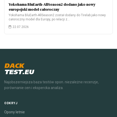
Yokohama BluEarth-AllSeason2 dodano jako nowy
europejski model całoroczny
Yokohama BluEarth-AllSeason2 został dodany do Tirelab jako nowy
całoroczny model dla Europy, po relacji z…
22.07.2026
DACK
TEST.EU
Najobszerniejsza baza testów opon. niezależne recenzje,
porównanie cen i ekspercka analiza.
ODKRYJ
Opony letnie