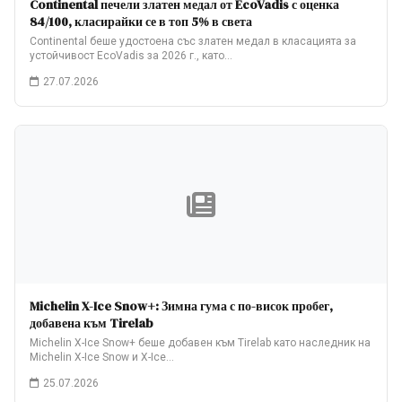
Continental печели златен медал от EcoVadis с оценка
84/100, класирайки се в топ 5% в света
Continental беше удостоена със златен медал в класацията за
устойчивост EcoVadis за 2026 г., като…
27.07.2026
Michelin X-Ice Snow+: Зимна гума с по-висок пробег,
добавена към Tirelab
Michelin X-Ice Snow+ беше добавен към Tirelab като наследник на
Michelin X-Ice Snow и X-Ice…
25.07.2026