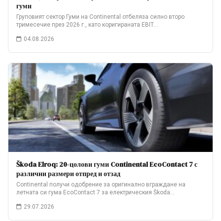
гуми
Груповият сектор Гуми на Continental отбеляза силно второ
тримесечие през 2026 г., като коригираната EBIT…
04.08.2026
Škoda Elroq: 20-цолови гуми Continental EcoContact 7 с
различни размери отпред и отзад
Continental получи одобрение за оригинално вграждане на
летната си гума EcoContact 7 за електрическия Škoda…
29.07.2026