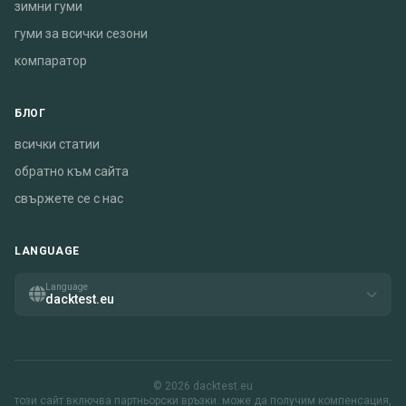
зимни гуми
гуми за всички сезони
компаратор
БЛОГ
всички статии
обратно към сайта
свържете се с нас
LANGUAGE
Language
dacktest.eu
© 2026 dacktest.eu
този сайт включва партньорски връзки. може да получим компенсация,