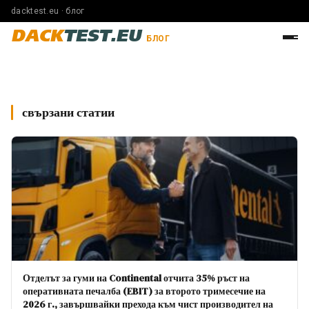
dacktest.eu · блог
DACK
TEST.EU
БЛОГ
свързани статии
Отделът за гуми на Continental отчита 35% ръст на
оперативната печалба (EBIT) за второто тримесечие на
2026 г., завършвайки прехода към чист производител на