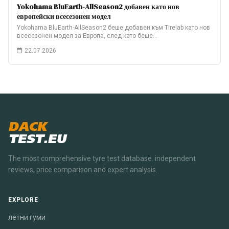
Yokohama BluEarth-AllSeason2 добавен като нов
европейски всесезонен модел
Yokohama BluEarth-AllSeason2 беше добавен към Tirelab като нов
всесезонен модел за Европа, след като беше…
22.07.2026
DACK
TEST.EU
The most comprehensive tyre test database. independent
reviews, price comparison and expert analysis.
EXPLORE
летни гуми