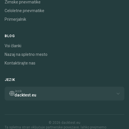
Zimske pnevmatike
Celoletne pnevmatike
Primerjalnik
BLOG
Vsi članki
Nazaj na spletno mesto
Kontaktirajte nas
JEZIK
Jezik
dacktest.eu
© 2026 dacktest.eu
Ta spletna stran vključuje partnerske povezave. lahko prejmemo