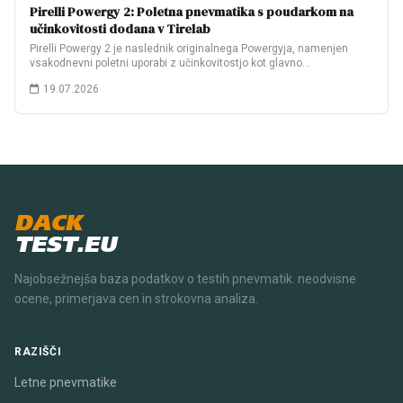
Pirelli Powergy 2: Poletna pnevmatika s poudarkom na
učinkovitosti dodana v Tirelab
Pirelli Powergy 2 je naslednik originalnega Powergyja, namenjen
vsakodnevni poletni uporabi z učinkovitostjo kot glavno…
19.07.2026
DACK
TEST.EU
Najobsežnejša baza podatkov o testih pnevmatik. neodvisne
ocene, primerjava cen in strokovna analiza.
RAZIŠČI
Letne pnevmatike