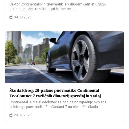
Sektor Continentalovih pnevmatik je v drugem četrtletju 2026
dosegel močne rezultate, pri čemer se je…
04.08.2026
Škoda Elroq: 20-palčne pnevmatike Continental
EcoContact 7 različnih dimenzij spredaj in zadaj
Continental je prejel odobritev za originalno vgradnjo svojega
poletnega pnevmatika EcoContact 7 na električni Škoda…
29.07.2026