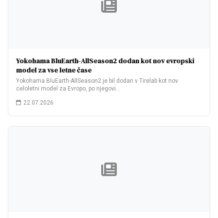
Yokohama BluEarth-AllSeason2 dodan kot nov evropski
model za vse letne čase
Yokohama BluEarth-AllSeason2 je bil dodan v Tirelab kot nov
celoletni model za Evropo, po njegovi…
22.07.2026