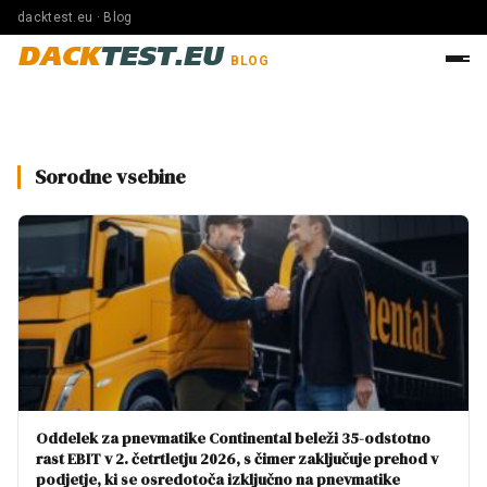
dacktest.eu · Blog
DACK
TEST.EU
BLOG
Sorodne vsebine
Oddelek za pnevmatike Continental beleži 35-odstotno
rast EBIT v 2. četrtletju 2026, s čimer zaključuje prehod v
podjetje, ki se osredotoča izključno na pnevmatike