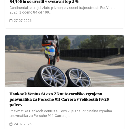
84/100 in se uvrstil v svetovni top 5 %
Continental je prejel zlato priznanje v oceni trajnostnosti EcoVadis
2026, z oceno 84 od 100…
27.07.2026
Hankook Ventus S1 evo Z kot tovarniško vgrajena
pnevmatika za Porsche 911 Carrera v velikostih 19/20
palcev
Pnevmatika Hankook Ventus S1 evo Z je zdaj originalna vgradna
pnevmatika za Porsche 911 Carrera,…
24.07.2026