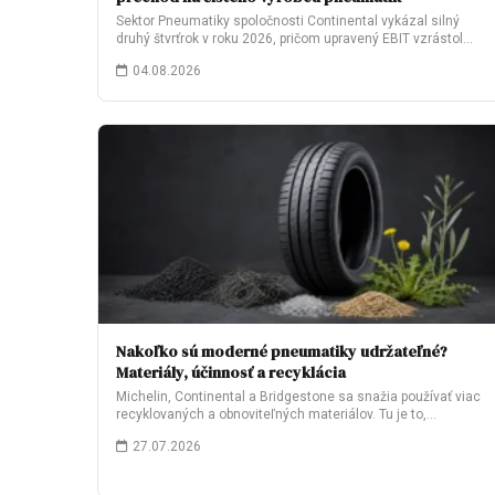
Sektor Pneumatiky spoločnosti Continental vykázal silný
druhý štvrťrok v roku 2026, pričom upravený EBIT vzrástol…
04.08.2026
Nakoľko sú moderné pneumatiky udržateľné?
Materiály, účinnosť a recyklácia
Michelin, Continental a Bridgestone sa snažia používať viac
recyklovaných a obnoviteľných materiálov. Tu je to,…
27.07.2026