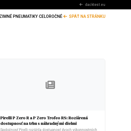
dacktest.eu
ZIMNÉ PNEUMATIKY
·
CELOROČNÉ
·
SPÄŤ NA STRÁNKU
Pirelli P Zero R a P Zero Trofeo RS: Rozšírená
dostupnosť na trhu s náhradnými dielmi
Spoločnosť Pirelli rozšírila dostupnosť dvoch výkonnostných