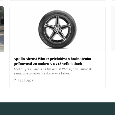
Apollo Altrust Winter prichádza s hodnotením
priľnavosti za mokra A a v 15 veľkostiach
Apollo Tyres uviedla na trh Altrust Winter, novú európsku
zimnú pneumatiku pre dodávky a ľahké…
24.07.2026