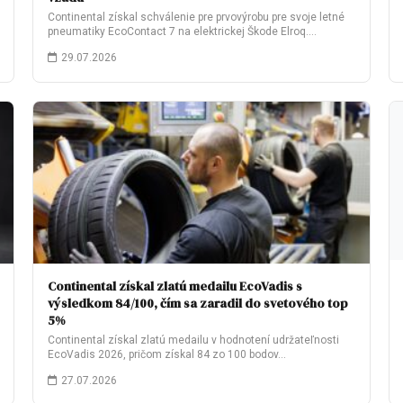
Continental získal schválenie pre prvovýrobu pre svoje letné
pneumatiky EcoContact 7 na elektrickej Škode Elroq.…
29.07.2026
Continental získal zlatú medailu EcoVadis s
výsledkom 84/100, čím sa zaradil do svetového top
5%
Continental získal zlatú medailu v hodnotení udržateľnosti
EcoVadis 2026, pričom získal 84 zo 100 bodov…
27.07.2026