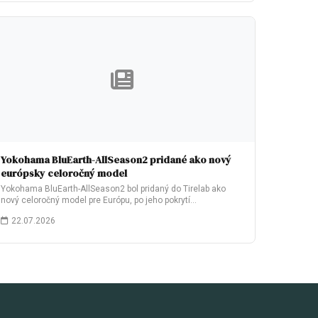
Yokohama BluEarth-AllSeason2 pridané ako nový
európsky celoročný model
Yokohama BluEarth-AllSeason2 bol pridaný do Tirelab ako
nový celoročný model pre Európu, po jeho pokrytí…
22.07.2026