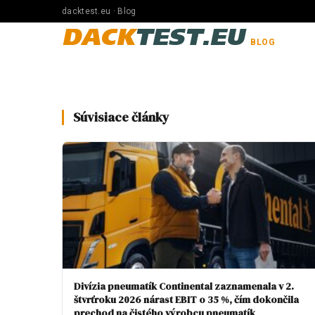
dacktest.eu · Blog
DACK
TEST.EU
BLOG
Súvisiace články
Divízia pneumatík Continental zaznamenala v 2.
štvrťroku 2026 nárast EBIT o 35 %, čím dokončila
prechod na čistého výrobcu pneumatík