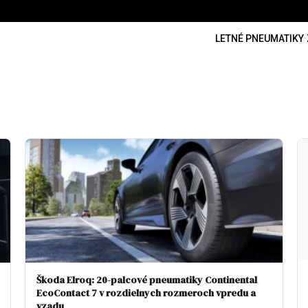
LETNÉ PNEUMATIKY
·
Škoda Elroq: 20-palcové pneumatiky Continental
EcoContact 7 v rozdielnych rozmeroch vpredu a
vzadu