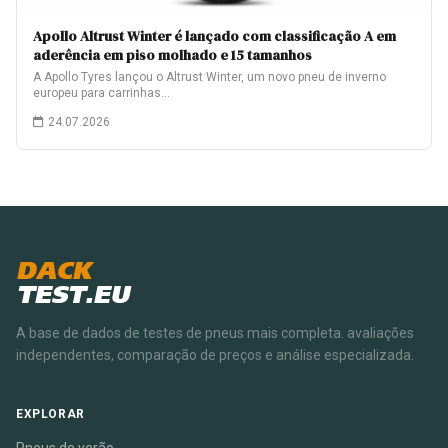
Apollo Altrust Winter é lançado com classificação A em
aderência em piso molhado e 15 tamanhos
A Apollo Tyres lançou o Altrust Winter, um novo pneu de inverno
europeu para carrinhas…
24.07.2026
DACK
TEST.EU
A base de dados de testes de pneus mais completa. avaliações
independentes, comparação de preços e análise especializada.
EXPLORAR