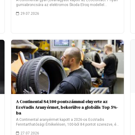
A Continental gyári jóváhagyást kapott az EcoContact 7 nyári
gumiabroncsára az elektromos Škoda Elroq modellel…
29.07.2026
A Continental 84/100 pontszámmal elnyerte az
EcoVadis Aranyérmet, bekerülve a globális Top 5%-
ba
A Continental aranyérmet kapott a 2026-os EcoVadis
Fenntarthatósági Értékelésen, 100-ból 84 pontot szerezve, és
ezzel…
27.07.2026