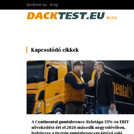
dacktest.eu · Blog
DACK
TEST.EU
BLOG
Kapcsolódó cikkek
A Continental gumiabroncs-üzletága 35%-os EBIT-
növekedést ért el 2026 második negyedévében,
befejezve a tisztán gumiabroncsgyártóvá való