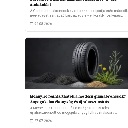
átalakulást
A Continental abroncsok szektorának csoportja erős második
negyedévet zárt 2026-ban, az egy évvel korábbihoz képest…
04.08.2026
Mennyire fenntarthatók a modern gumiabroncsok?
Anyagok, hatékonyság és újrahasznosítás
A Michelin, a Continental és a Bridgestone is több
újrahasznosított és megújuló anyag felhasználására
törekszik.…
27.07.2026