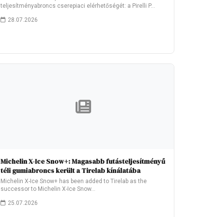
teljesítményabroncs cserepiaci elérhetőségét: a Pirelli P…
28.07.2026
Michelin X-Ice Snow+: Magasabb futásteljesítményű
téli gumiabroncs került a Tirelab kínálatába
Michelin X-Ice Snow+ has been added to Tirelab as the
successor to Michelin X-Ice Snow…
25.07.2026