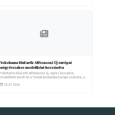
Yokohama BluEarth-AllSeason2 Új európai
négyévszakos modellként hozzáadva
Yokohama BluEarth-AllSeason2 új, egész évszakos
modellként került fel a Tirelab kínálatába Európa számára, a
2026.…
22.07.2026