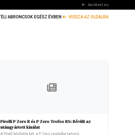
dacktest.eu
TÉLI ABRONCSOK
·
EGÉSZ ÉVBEN
·
VISSZA AZ OLDALRA
Pirelli P Zero R és P Zero Trofeo RS: Bővült az
utángyártott kínálat
A Pirelli bővítette két, a P Zero családba tartozó