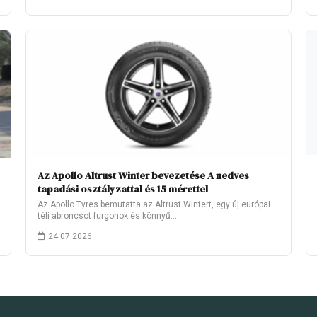
Az Apollo Altrust Winter bevezetése A nedves
tapadási osztályzattal és 15 mérettel
Az Apollo Tyres bemutatta az Altrust Wintert, egy új európai
téli abroncsot furgonok és könnyű…
24.07.2026