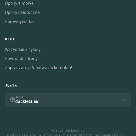
Opony zimowe
Opony całoroczne
Porównywarka
BLOG
Wszystkie artykuły
Powrót do strony
Zapraszamy Państwa do kontaktu!
JĘZYK
Język
dacktest.eu
© 2026 dacktest.eu
Ta strona zawiera linki afiliacyjne. możemy otrzymać rekompensatę, gdy