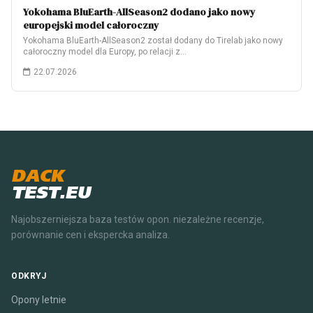
Yokohama BluEarth-AllSeason2 dodano jako nowy
europejski model całoroczny
Yokohama BluEarth-AllSeason2 został dodany do Tirelab jako nowy
całoroczny model dla Europy, po relacji z…
22.07.2026
DACK
TEST.EU
Najobszerniejsza baza testów opon. niezależne recenzje,
porównanie cen i ekspercka analiza.
ODKRYJ
Opony letnie