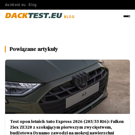
dacktest.eu · Blog
DACK
TEST.EU
BLOG
Powiązane artykuły
Test opon letnich Auto Express 2026 (205/55 R16): Falken
Ziex ZE320 z szokującym pierwszym zwycięstwem,
budżetowa Dynamo zawodzi na mokrej nawierzchni