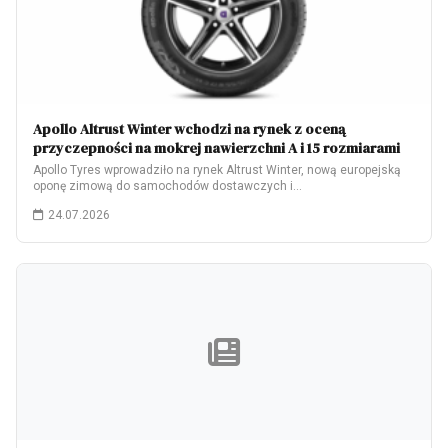
Apollo Altrust Winter wchodzi na rynek z oceną
przyczepności na mokrej nawierzchni A i 15 rozmiarami
Apollo Tyres wprowadziło na rynek Altrust Winter, nową europejską
oponę zimową do samochodów dostawczych i…
24.07.2026