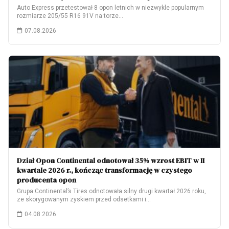
Auto Express przetestował 8 opon letnich w niezwykle popularnym
rozmiarze 205/55 R16 91V na torze…
07.08.2026
Dział Opon Continental odnotował 35% wzrost EBIT w II
kwartale 2026 r., kończąc transformację w czystego
producenta opon
Grupa Continental’s Tires odnotowała silny drugi kwartał 2026 roku,
ze skorygowanym zyskiem przed odsetkami i…
04.08.2026