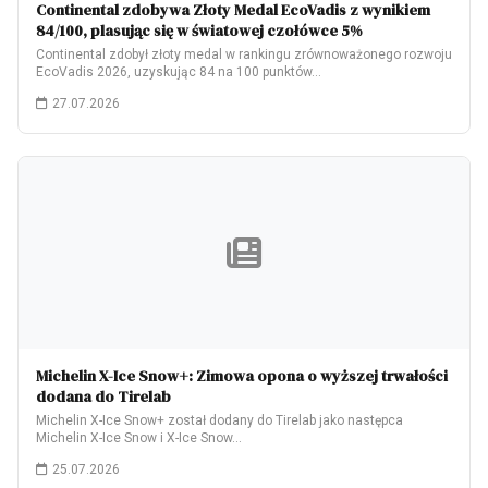
Continental zdobywa Złoty Medal EcoVadis z wynikiem
84/100, plasując się w światowej czołówce 5%
Continental zdobył złoty medal w rankingu zrównoważonego rozwoju
EcoVadis 2026, uzyskując 84 na 100 punktów…
27.07.2026
Michelin X-Ice Snow+: Zimowa opona o wyższej trwałości
dodana do Tirelab
Michelin X-Ice Snow+ został dodany do Tirelab jako następca
Michelin X-Ice Snow i X-Ice Snow…
25.07.2026