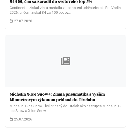
84/100, čím sa zaradil do svetového top 5%
Continental získal zlatú medailu v hodnotení udržateľnosti EcoVadis
2026, pričom získal 84 zo 100 bodov…
27.07.2026
Michelin X-Ice Snow+: Zimná pneumatika s vyšším
kilometrovým výkonom pridaná do Tirelabu
Michelin X-Ice Snow+ bol pridaný do Tirelab ako nástupca Michelin X-
Ice Snow a X-Ice Snow…
25.07.2026