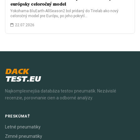
európsky celoročný model
Yokohama BluEarth-AllSeason2 bol pridaný do Tirelab ako nový
celoročný model pre Európu, po jeho pokrytí…
22.07.2026
DACK
TEST.EU
Najkomplexnejšia databáza testov pneumatík. Nezávislé
recenzie, porovnanie cien a odborné analýzy.
PRESKÚMAŤ
Letné pneumatiky
Zimné pneumatiky