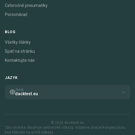
Celoročné pneumatiky
Porovnávač
BLOG
Všetky články
Späť na stránku
Kontaktujte nás
JAZYK
Jazyk
dacktest.eu
© 2026 dacktest.eu
Táto stránka obsahuje partnerské odkazy. môžeme dostať kompenzáciu,
keď kliknete na určité odkazy.