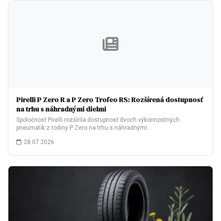
Pirelli P Zero R a P Zero Trofeo RS: Rozšírená dostupnosť
na trhu s náhradnými dielmi
Spoločnosť Pirelli rozšírila dostupnosť dvoch výkonnostných
pneumatík z rodiny P Zero na trhu s náhradnými…
28.07.2026