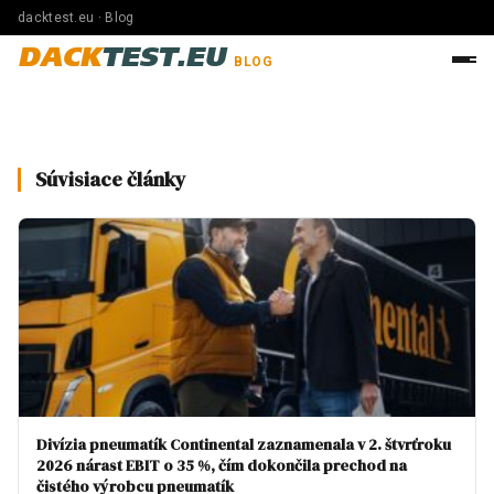
dacktest.eu · Blog
DACK
TEST.EU
BLOG
Súvisiace články
Divízia pneumatík Continental zaznamenala v 2. štvrťroku
2026 nárast EBIT o 35 %, čím dokončila prechod na
čistého výrobcu pneumatík