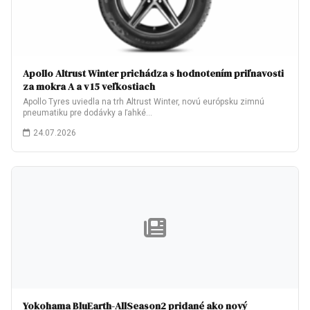
Apollo Altrust Winter prichádza s hodnotením priľnavosti
za mokra A a v 15 veľkostiach
Apollo Tyres uviedla na trh Altrust Winter, novú európsku zimnú
pneumatiku pre dodávky a ľahké…
24.07.2026
Yokohama BluEarth-AllSeason2 pridané ako nový