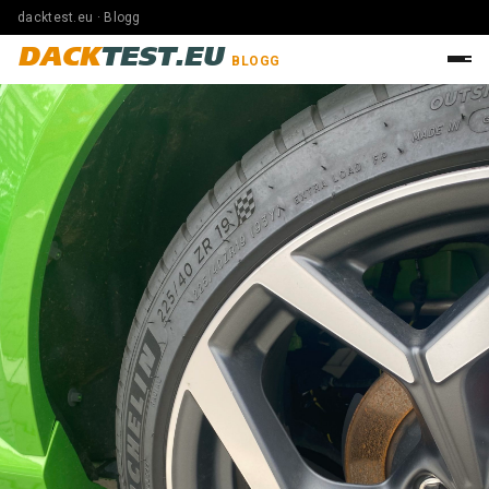
dacktest.eu · Blogg
DACK
TEST.EU
BLOGG