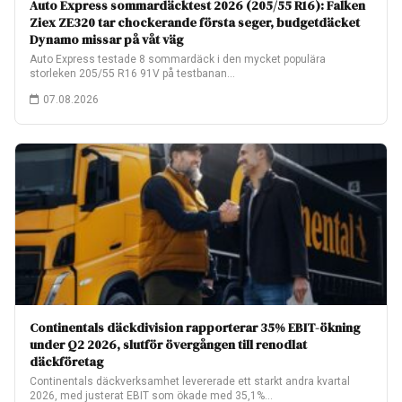
Auto Express sommardäcktest 2026 (205/55 R16): Falken
Ziex ZE320 tar chockerande första seger, budgetdäcket
Dynamo missar på våt väg
Auto Express testade 8 sommardäck i den mycket populära
storleken 205/55 R16 91V på testbanan…
07.08.2026
Continentals däckdivision rapporterar 35% EBIT-ökning
under Q2 2026, slutför övergången till renodlat
däckföretag
Continentals däckverksamhet levererade ett starkt andra kvartal
2026, med justerat EBIT som ökade med 35,1%…