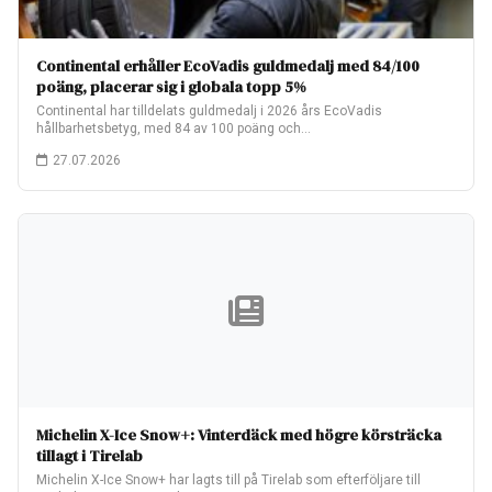
Continental erhåller EcoVadis guldmedalj med 84/100
poäng, placerar sig i globala topp 5%
Continental har tilldelats guldmedalj i 2026 års EcoVadis
hållbarhetsbetyg, med 84 av 100 poäng och…
27.07.2026
Michelin X-Ice Snow+: Vinterdäck med högre körsträcka
tillagt i Tirelab
Michelin X-Ice Snow+ har lagts till på Tirelab som efterföljare till