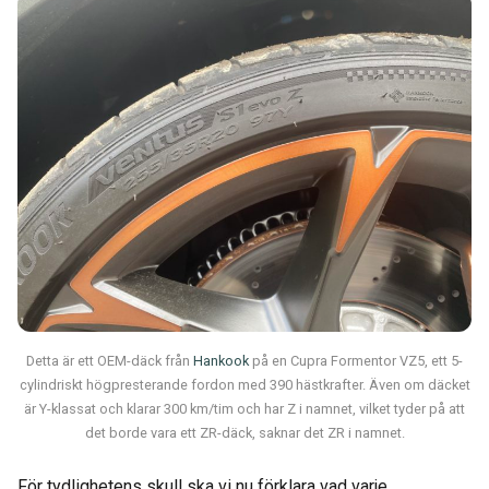
Detta är ett OEM-däck från
Hankook
på en Cupra Formentor VZ5, ett 5-
cylindriskt högpresterande fordon med 390 hästkrafter. Även om däcket
är Y-klassat och klarar 300 km/tim och har Z i namnet, vilket tyder på att
det borde vara ett ZR-däck, saknar det ZR i namnet.
För tydlighetens skull ska vi nu förklara vad varje