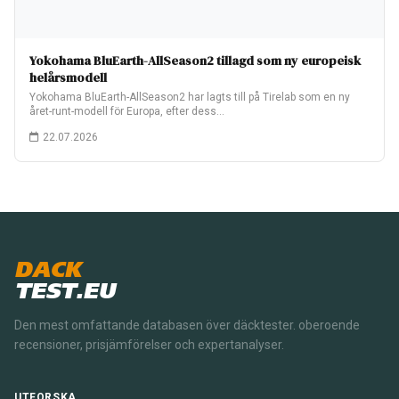
Yokohama BluEarth-AllSeason2 tillagd som ny europeisk
helårsmodell
Yokohama BluEarth-AllSeason2 har lagts till på Tirelab som en ny
året-runt-modell för Europa, efter dess…
22.07.2026
DACK
TEST.EU
Den mest omfattande databasen över däcktester. oberoende
recensioner, prisjämförelser och expertanalyser.
UTFORSKA