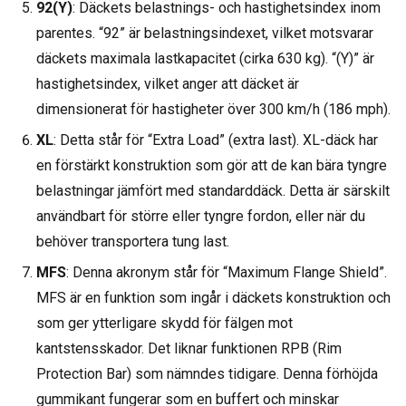
92(Y)
: Däckets belastnings- och hastighetsindex inom
parentes. “92” är belastningsindexet, vilket motsvarar
däckets maximala lastkapacitet (cirka 630 kg). “(Y)” är
hastighetsindex, vilket anger att däcket är
dimensionerat för hastigheter över 300 km/h (186 mph).
XL
: Detta står för “Extra Load” (extra last). XL-däck har
en förstärkt konstruktion som gör att de kan bära tyngre
belastningar jämfört med standarddäck. Detta är särskilt
användbart för större eller tyngre fordon, eller när du
behöver transportera tung last.
MFS
: Denna akronym står för “Maximum Flange Shield”.
MFS är en funktion som ingår i däckets konstruktion och
som ger ytterligare skydd för fälgen mot
kantstensskador. Det liknar funktionen RPB (Rim
Protection Bar) som nämndes tidigare. Denna förhöjda
gummikant fungerar som en buffert och minskar