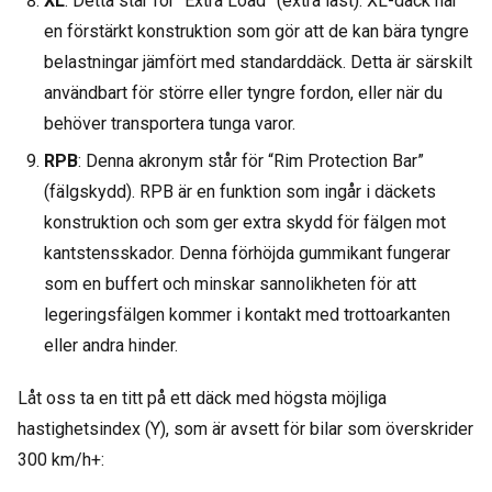
XL
: Detta står för “Extra Load” (extra last). XL-däck har
en förstärkt konstruktion som gör att de kan bära tyngre
belastningar jämfört med standarddäck. Detta är särskilt
användbart för större eller tyngre fordon, eller när du
behöver transportera tunga varor.
RPB
: Denna akronym står för “Rim Protection Bar”
(fälgskydd). RPB är en funktion som ingår i däckets
konstruktion och som ger extra skydd för fälgen mot
kantstensskador. Denna förhöjda gummikant fungerar
som en buffert och minskar sannolikheten för att
legeringsfälgen kommer i kontakt med trottoarkanten
eller andra hinder.
Låt oss ta en titt på ett däck med högsta möjliga
hastighetsindex (Y), som är avsett för bilar som överskrider
300 km/h+: