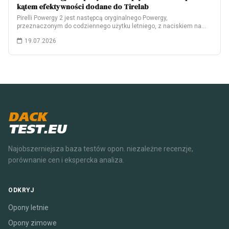
kątem efektywności dodane do Tirelab
Pirelli Powergy 2 jest następcą oryginalnego Powergy,
przeznaczonym do codziennego użytku letniego, z naciskiem na…
19.07.2026
DACK
TEST.EU
Najobszerniejsza baza testów opon. niezależne recenzje,
porównanie cen i ekspercka analiza.
ODKRYJ
Opony letnie
Opony zimowe