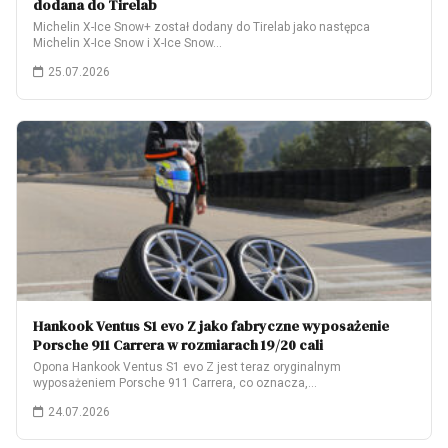
dodana do Tirelab
Michelin X-Ice Snow+ został dodany do Tirelab jako następca
Michelin X-Ice Snow i X-Ice Snow…
25.07.2026
Hankook Ventus S1 evo Z jako fabryczne wyposażenie
Porsche 911 Carrera w rozmiarach 19/20 cali
Opona Hankook Ventus S1 evo Z jest teraz oryginalnym
wyposażeniem Porsche 911 Carrera, co oznacza,…
24.07.2026