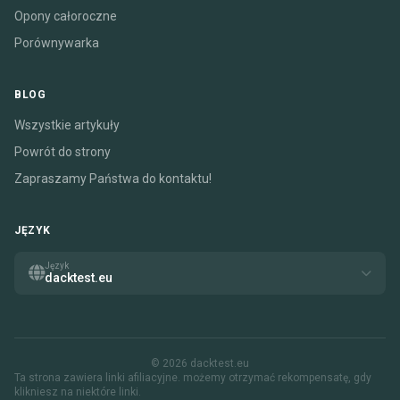
Opony całoroczne
Porównywarka
BLOG
Wszystkie artykuły
Powrót do strony
Zapraszamy Państwa do kontaktu!
JĘZYK
Język
dacktest.eu
© 2026 dacktest.eu
Ta strona zawiera linki afiliacyjne. możemy otrzymać rekompensatę, gdy
klikniesz na niektóre linki.