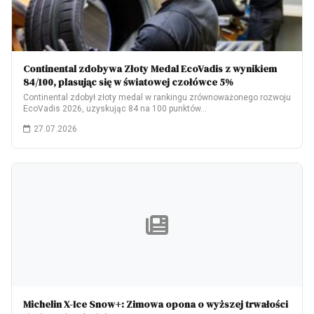
Continental zdobywa Złoty Medal EcoVadis z wynikiem
84/100, plasując się w światowej czołówce 5%
Continental zdobył złoty medal w rankingu zrównoważonego rozwoju
EcoVadis 2026, uzyskując 84 na 100 punktów…
27.07.2026
Michelin X-Ice Snow+: Zimowa opona o wyższej trwałości