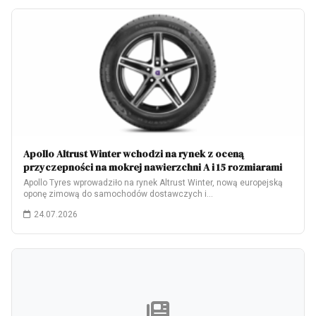
Apollo Altrust Winter wchodzi na rynek z oceną
przyczepności na mokrej nawierzchni A i 15 rozmiarami
Apollo Tyres wprowadziło na rynek Altrust Winter, nową europejską
oponę zimową do samochodów dostawczych i…
24.07.2026