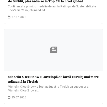
de 84/100, plasându-se în Top 5% la nivel global
Continental a primit o medalie de aur în Ratingul de Sustenabilitate
EcoVadis 2026, obținând 84…
27.07.2026
Michelin X-Ice Snow+: Anvelopă de iarnă cu rulaj mai mare
adăugată la Tirelab
Michelin X-Ice Snow+ a fost adăugat la Tirelab ca succesor al
Michelin X-Ice Snow și…
25.07.2026