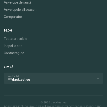
Anvelope de iarnă
Anvelopele all season
Comparator
BLOG
Toate articolele
Înapoi la site
Contactați-ne
LIMBĂ
Limbă
dacktest.eu
© 2026 dacktest.eu
Acest site include link-uri de afiliere. putem primi compensații atunci când