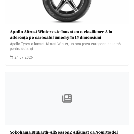
Apollo Altrust Winter este lansat cu o clasificare A la
aderența pe carosabil umed și în 15 dimensiuni
Apollo Tyres a lansat Altrust Winter, un nou pneu european de iarnă
pentru dube și…
24.07.2026
Yokohama BluEarth-AllSeason2 Adăugat ca Noul Model