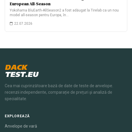
European All-Season
Yokohama BluEarth-AllSeason2 a fost adăugat la Tirelab ca un nou
model all-season pentru Europa, în…
22.07.2026
DACK
TEST.EU
Cea mai cuprinzătoare bază de date de teste de anvelope.
recenzii independente, comparație de prețuri și analiză de
specialitate.
EXPLOREAZĂ
Anvelope de vară