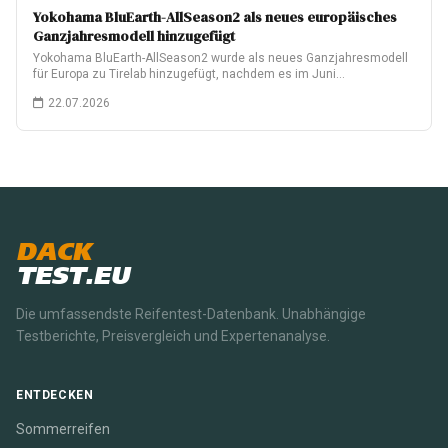
Yokohama BluEarth-AllSeason2 als neues europäisches
Ganzjahresmodell hinzugefügt
Yokohama BluEarth-AllSeason2 wurde als neues Ganzjahresmodell
für Europa zu Tirelab hinzugefügt, nachdem es im Juni…
22.07.2026
DACK
TEST.EU
Die umfassendste Reifentest-Datenbank. Unabhängige
Testberichte, Preisvergleich und Expertenanalyse.
ENTDECKEN
Sommerreifen