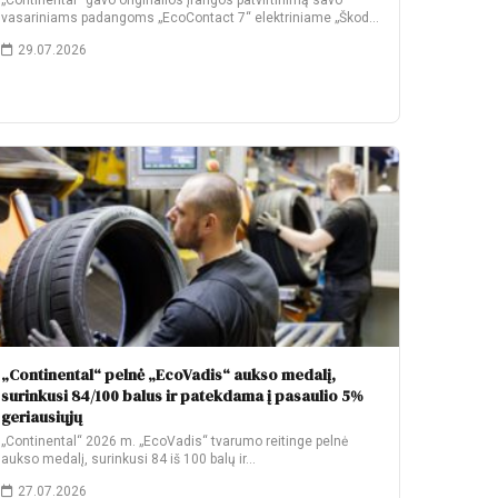
„Continental“ gavo originalios įrangos patvirtinimą savo
vasariniams padangoms „EcoContact 7“ elektriniame „Škoda
Elroq“. Gamyklinėje komplektacijoje…
29.07.2026
„Continental“ pelnė „EcoVadis“ aukso medalį,
surinkusi 84/100 balus ir patekdama į pasaulio 5%
geriausiųjų
„Continental“ 2026 m. „EcoVadis“ tvarumo reitinge pelnė
aukso medalį, surinkusi 84 iš 100 balų ir…
27.07.2026