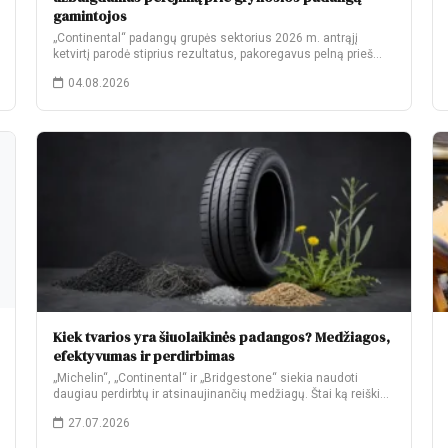
gamintojos
„Continental“ padangų grupės sektorius 2026 m. antrąjį
ketvirtį parodė stiprius rezultatus, pakoregavus pelną prieš
palūkanas…
04.08.2026
Kiek tvarios yra šiuolaikinės padangos? Medžiagos,
efektyvumas ir perdirbimas
„Michelin“, „Continental“ ir „Bridgestone“ siekia naudoti
daugiau perdirbtų ir atsinaujinančių medžiagų. Štai ką reiškia
jų…
27.07.2026