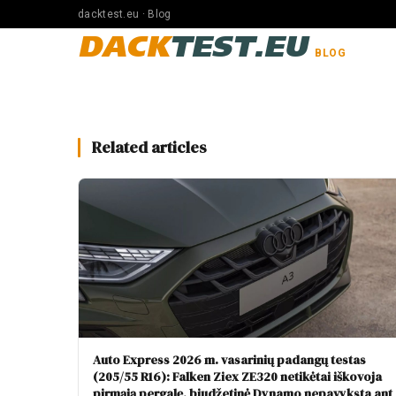
dacktest.eu · Blog
DACK
TEST.EU
BLOG
Related articles
Auto Express 2026 m. vasarinių padangų testas
(205/55 R16): Falken Ziex ZE320 netikėtai iškovoja
pirmąją pergalę, biudžetinė Dynamo nepavyksta ant