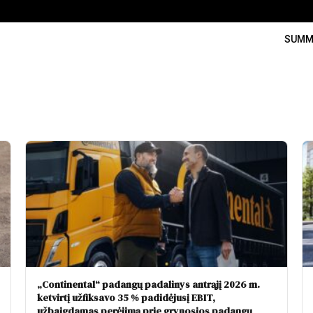
SUMM
„Continental“ padangų padalinys antrąjį 2026 m.
ketvirtį užfiksavo 35 % padidėjusį EBIT,
užbaigdamas perėjimą prie grynosios padangų