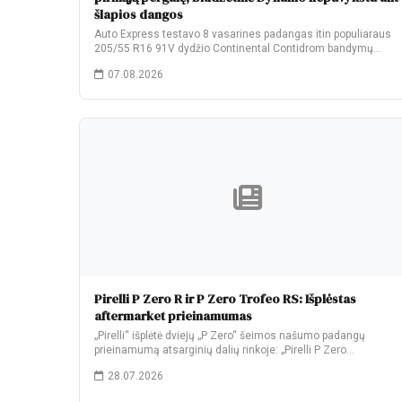
šlapios dangos
Auto Express testavo 8 vasarines padangas itin populiaraus
205/55 R16 91V dydžio Continental Contidrom bandymų…
07.08.2026
Pirelli P Zero R ir P Zero Trofeo RS: Išplėstas
aftermarket prieinamumas
„Pirelli“ išplėtė dviejų „P Zero“ šeimos našumo padangų
prieinamumą atsarginių dalių rinkoje: „Pirelli P Zero…
28.07.2026