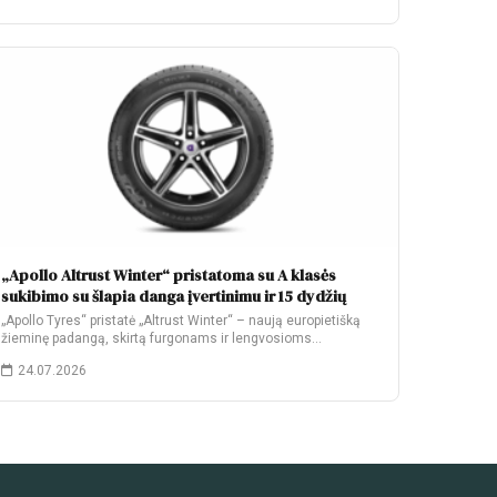
„Apollo Altrust Winter“ pristatoma su A klasės
sukibimo su šlapia danga įvertinimu ir 15 dydžių
„Apollo Tyres“ pristatė „Altrust Winter“ – naują europietišką
žieminę padangą, skirtą furgonams ir lengvosioms
komercinėms…
24.07.2026