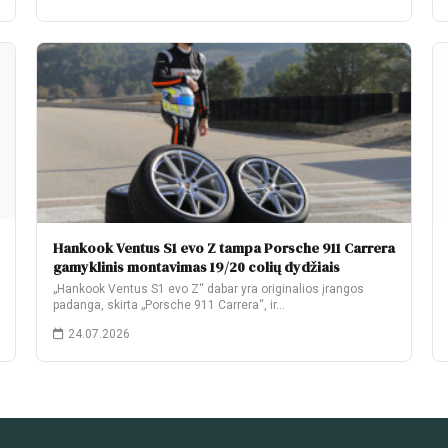
Hankook Ventus S1 evo Z tampa Porsche 911 Carrera
gamyklinis montavimas 19/20 colių dydžiais
„Hankook Ventus S1 evo Z“ dabar yra originalios įrangos
padanga, skirta „Porsche 911 Carrera“, ir…
24.07.2026