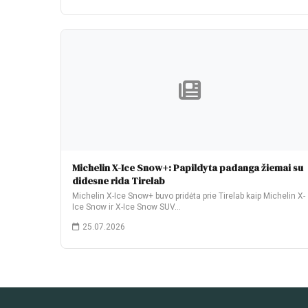
Michelin X-Ice Snow+: Papildyta padanga žiemai su
didesne rida Tirelab
Michelin X-Ice Snow+ buvo pridėta prie Tirelab kaip Michelin X-
Ice Snow ir X-Ice Snow SUV…
25.07.2026