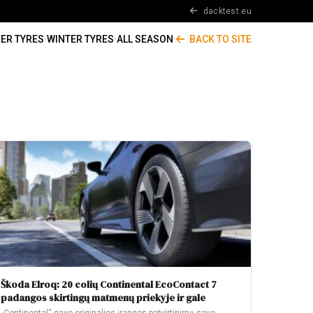
dacktest.eu
ER TYRES
·
WINTER TYRES
·
ALL SEASON
·
BACK TO SITE
Škoda Elroq: 20 colių Continental EcoContact 7
padangos skirtingų matmenų priekyje ir gale