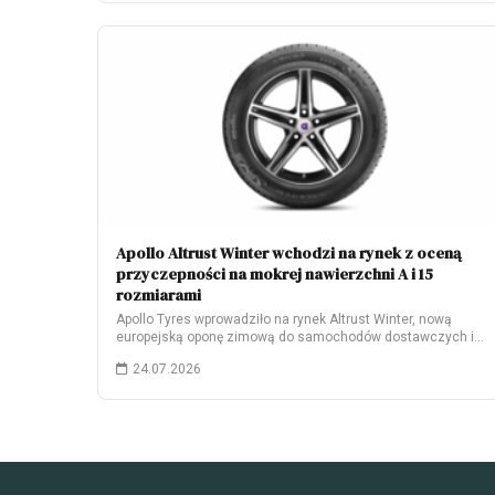
Apollo Altrust Winter wchodzi na rynek z oceną
przyczepności na mokrej nawierzchni A i 15
rozmiarami
Apollo Tyres wprowadziło na rynek Altrust Winter, nową
europejską oponę zimową do samochodów dostawczych i…
24.07.2026