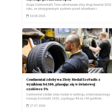
Grupa Continental’s Tires odnotowała silny drugi kwartał 2026
roku, ze skorygowanym zyskiem przed odsetkami i…
04.08.2026
Continental zdobywa Złoty Medal EcoVadis z
wynikiem 84/100, plasując się w światowej
czołówce 5%
Continental zdobył złoty medal w rankingu zrównoważonego
rozwoju EcoVadis 2026, uzyskując 84 na 100 punktów…
27.07.2026