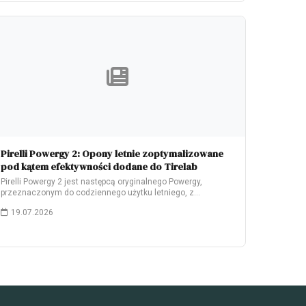
Pirelli Powergy 2: Opony letnie zoptymalizowane
pod kątem efektywności dodane do Tirelab
Pirelli Powergy 2 jest następcą oryginalnego Powergy,
przeznaczonym do codziennego użytku letniego, z
naciskiem na…
19.07.2026