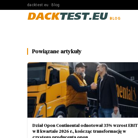
dacktest.eu · Blog
DACK
TEST.EU
BLOG
Powiązane artykuły
Dział Opon Continental odnotował 35% wzrost EBIT
w II kwartale 2026 r., kończąc transformację w
czystego producenta opon