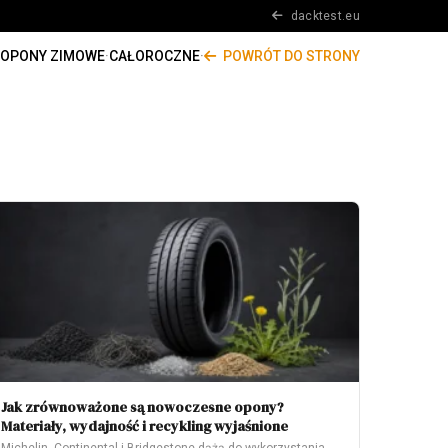
dacktest.eu
OPONY ZIMOWE
·
CAŁOROCZNE
·
POWRÓT DO STRONY
Jak zrównoważone są nowoczesne opony?
Materiały, wydajność i recykling wyjaśnione