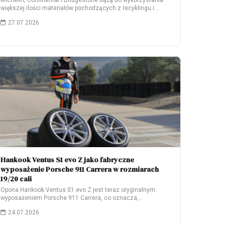
Michelin, Continental i Bridgestone dążą do wykorzystania
większej ilości materiałów pochodzących z recyklingu i
odnawialnych.…
27.07.2026
Hankook Ventus S1 evo Z jako fabryczne
wyposażenie Porsche 911 Carrera w rozmiarach
19/20 cali
Opona Hankook Ventus S1 evo Z jest teraz oryginalnym
wyposażeniem Porsche 911 Carrera, co oznacza,…
24.07.2026