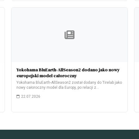
Yokohama BluEarth-AllSeason2 dodano jako nowy
europejski model całoroczny
Yokohama BluEarth-AllSeason2 został dodany do Tirelab jako
nowy całoroczny model dla Europy, po relacji z…
22.07.2026