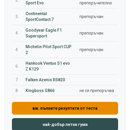
2.
Sport Evo
препоръчително
Continental
3.
препоръчан
SportContact 7
Goodyear Eagle F1
4.
препоръчан
Supersport
Michelin Pilot Sport CUP
4.
препоръчан
2
Hankook Ventus S1 evo
6.
Z K129
7.
Falken Azenis RS820
8.
Kingboss G866
не се препоръчва
вж. пълните резултати от теста
най-добър летни гуми