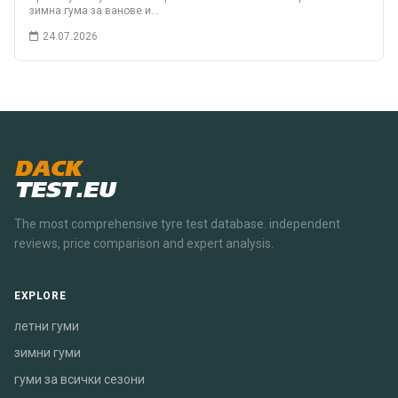
зимна гума за ванове и…
24.07.2026
DACK
TEST.EU
The most comprehensive tyre test database. independent
reviews, price comparison and expert analysis.
EXPLORE
летни гуми
зимни гуми
гуми за всички сезони