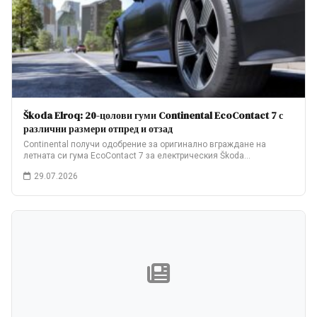
Škoda Elroq: 20-цолови гуми Continental EcoContact 7 с
различни размери отпред и отзад
Continental получи одобрение за оригинално вграждане на
летната си гума EcoContact 7 за електрическия Škoda…
29.07.2026