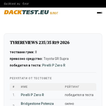
dacktest.eu · блог
DACK
TEST.EU
БЛОГ
TYREREVIEWS 235/35 R19 2026
тествани гуми:
8
превозно средство:
Toyota GR Supra
победител в теста:
Pirelli P Zero R
РЕЗУЛТАТИ ОТ ТЕСТОВЕТЕ
#
ИМЕ
РЕЙТИНГ
1.
Pirelli P Zero R
победител в теста
Bridgestone Potenza
силно