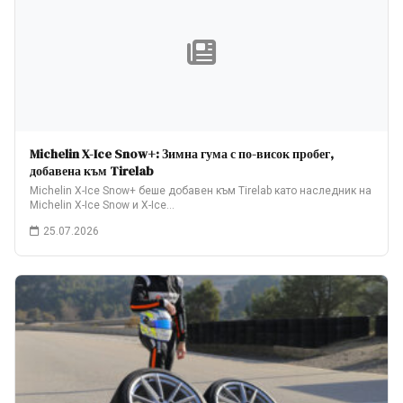
Michelin X-Ice Snow+: Зимна гума с по-висок пробег,
добавена към Tirelab
Michelin X-Ice Snow+ беше добавен към Tirelab като наследник на
Michelin X-Ice Snow и X-Ice…
25.07.2026