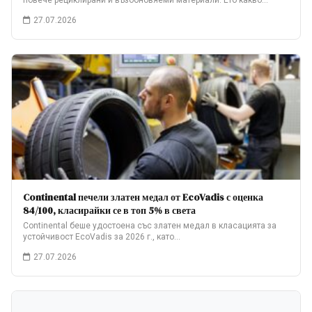
повече рециклирани и възобновяеми материали. Ето какво…
27.07.2026
Continental печели златен медал от EcoVadis с оценка
84/100, класирайки се в топ 5% в света
Continental беше удостоена със златен медал в класацията за
устойчивост EcoVadis за 2026 г., като…
27.07.2026