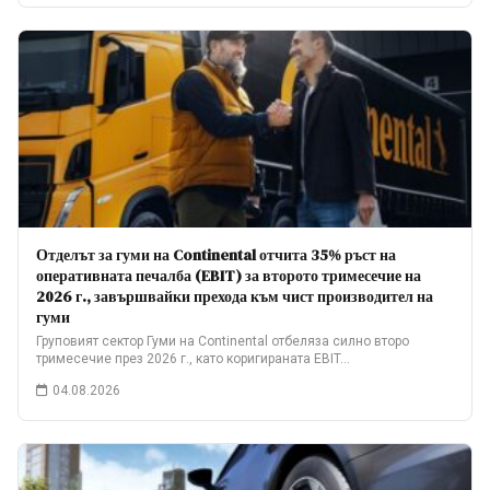
Отделът за гуми на Continental отчита 35% ръст на
оперативната печалба (EBIT) за второто тримесечие на
2026 г., завършвайки прехода към чист производител на
гуми
Груповият сектор Гуми на Continental отбеляза силно второ
тримесечие през 2026 г., като коригираната EBIT…
04.08.2026