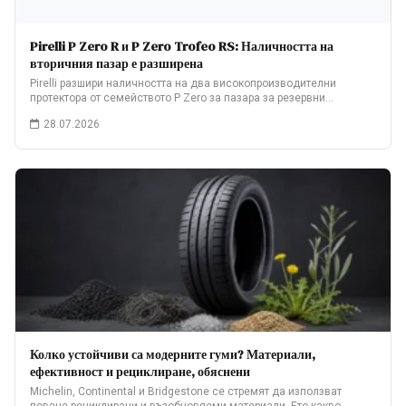
Pirelli P Zero R и P Zero Trofeo RS: Наличността на
вторичния пазар е разширена
Pirelli разшири наличността на два високопроизводителни
протектора от семейството P Zero за пазара за резервни…
28.07.2026
Колко устойчиви са модерните гуми? Материали,
ефективност и рециклиране, обяснени
Michelin, Continental и Bridgestone се стремят да използват