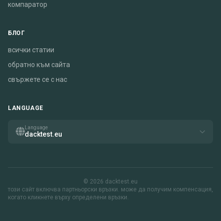
компаратор
БЛОГ
всички статии
обратно към сайта
свържете се с нас
LANGUAGE
Language
dacktest.eu
© 2026 dacktest.eu
този сайт включва партньорски връзки. може да получим компенсация,
когато кликнете върху определени връзки.