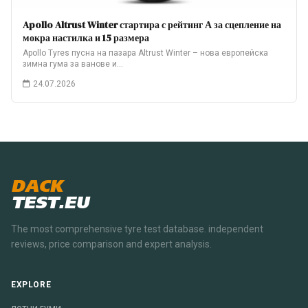
Apollo Altrust Winter стартира с рейтинг А за сцепление на
мокра настилка и 15 размера
Apollo Tyres пусна на пазара Altrust Winter – нова европейска
зимна гума за ванове и…
24.07.2026
DACK
TEST.EU
The most comprehensive tyre test database. independent
reviews, price comparison and expert analysis.
EXPLORE