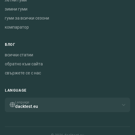
летни гуми
зимни гуми
гуми за всички сезони
компаратор
БЛОГ
всички статии
обратно към сайта
свържете се с нас
LANGUAGE
Language
dacktest.eu