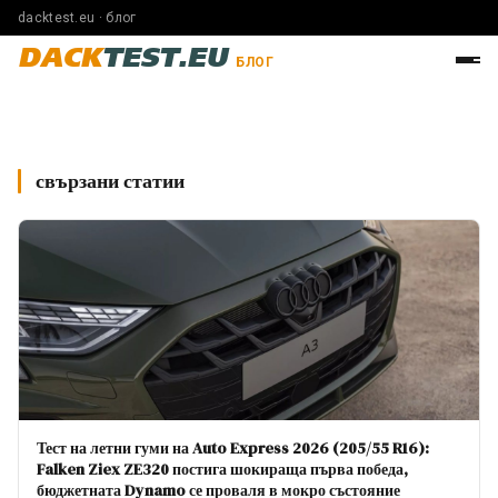
dacktest.eu · блог
DACK
TEST.EU
БЛОГ
свързани статии
Тест на летни гуми на Auto Express 2026 (205/55 R16):
Falken Ziex ZE320 постига шокираща първа победа,
бюджетната Dynamo се проваля в мокро състояние