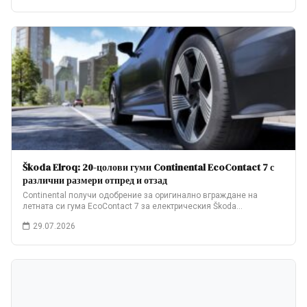
Škoda Elroq: 20-цолови гуми Continental EcoContact 7 с
различни размери отпред и отзад
Continental получи одобрение за оригинално вграждане на
летната си гума EcoContact 7 за електрическия Škoda…
29.07.2026