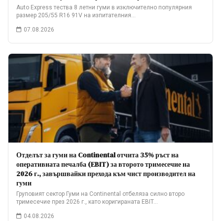
Auto Express тества 8 летни гуми в изключително популярния
размер 205/55 R16 91V на изпитателния…
07.08.2026
Отделът за гуми на Continental отчита 35% ръст на
оперативната печалба (EBIT) за второто тримесечие на
2026 г., завършвайки прехода към чист производител на
гуми
Груповият сектор Гуми на Continental отбеляза силно второ
тримесечие през 2026 г., като коригираната EBIT…
04.08.2026