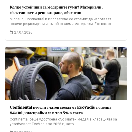
Колко устойчиви са модерните гуми? Материали,
ефективност и рециклиране, обяснени
Michelin, Continental и Bridgestone се стремят да използват
повече рециклирани и възобновяеми материали. Ето какво…
27.07.2026
Continental печели златен медал от EcoVadis с оценка
84/100, класирайки се в топ 5% в света
Continental беше удостоена със златен медал в класацията за
устойчивост EcoVadis за 2026 г., като…