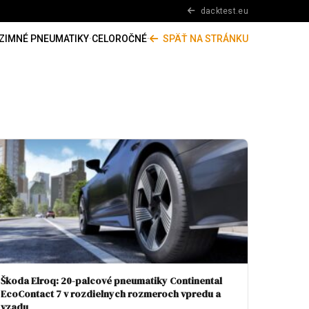
dacktest.eu
ZIMNÉ PNEUMATIKY
·
CELOROČNÉ
·
SPÄŤ NA STRÁNKU
Škoda Elroq: 20-palcové pneumatiky Continental
EcoContact 7 v rozdielnych rozmeroch vpredu a
vzadu