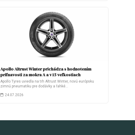
Apollo Altrust Winter prichádza s hodnotením
priľnavosti za mokra A a v 15 veľkostiach
Apollo Tyres uviedla na trh Altrust Winter, novú európsku
zimnú pneumatiku pre dodávky a ľahké…
24.07.2026