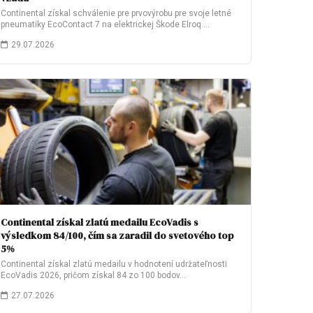
Continental získal schválenie pre prvovýrobu pre svoje letné
pneumatiky EcoContact 7 na elektrickej Škode Elroq.…
29.07.2026
Continental získal zlatú medailu EcoVadis s
výsledkom 84/100, čím sa zaradil do svetového top
5%
Continental získal zlatú medailu v hodnotení udržateľnosti
EcoVadis 2026, pričom získal 84 zo 100 bodov…
27.07.2026