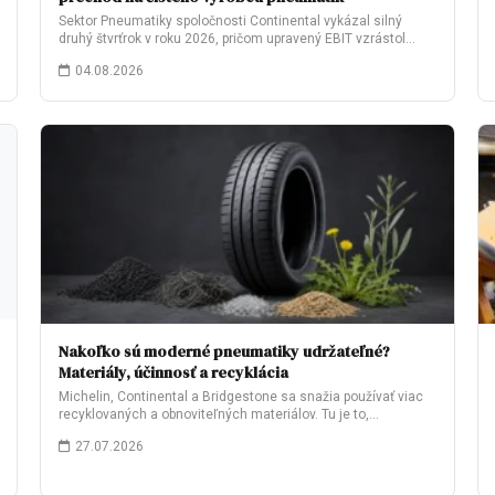
Sektor Pneumatiky spoločnosti Continental vykázal silný
druhý štvrťrok v roku 2026, pričom upravený EBIT vzrástol…
04.08.2026
Nakoľko sú moderné pneumatiky udržateľné?
Materiály, účinnosť a recyklácia
Michelin, Continental a Bridgestone sa snažia používať viac
recyklovaných a obnoviteľných materiálov. Tu je to,…
27.07.2026