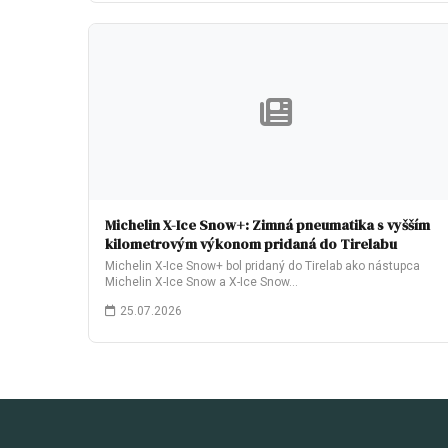
Michelin X-Ice Snow+: Zimná pneumatika s vyšším
kilometrovým výkonom pridaná do Tirelabu
Michelin X-Ice Snow+ bol pridaný do Tirelab ako nástupca
Michelin X-Ice Snow a X-Ice Snow…
25.07.2026