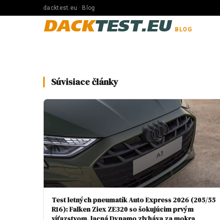
dacktest.eu · Blog
DACK
TEST.EU
BLOG
Súvisiace články
Test letných pneumatík Auto Express 2026 (205/55
R16): Falken Ziex ZE320 so šokujúcim prvým
víťazstvom, lacná Dynamo zlyháva za mokra