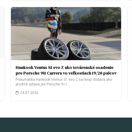
Hankook Ventus S1 evo Z ako továrenské osadenie
pre Porsche 911 Carrera vo veľkostiach 19/20 palcov
Pneumatika Hankook Ventus S1 evo Z sa teraz dodáva ako
prvotná výbava pre Porsche 911…
24.07.2026