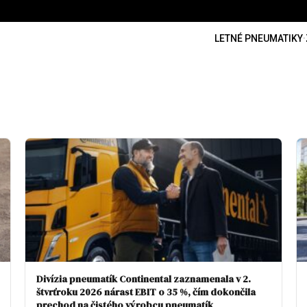
LETNÉ PNEUMATIKY
·
Divízia pneumatík Continental zaznamenala v 2.
štvrťroku 2026 nárast EBIT o 35 %, čím dokončila
prechod na čistého výrobcu pneumatík