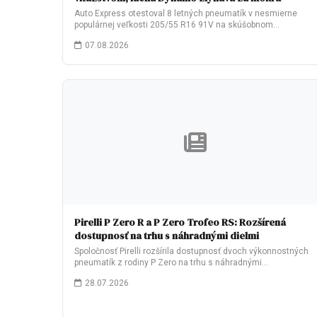
Auto Express otestoval 8 letných pneumatík v nesmierne
populárnej veľkosti 205/55 R16 91V na skúšobnom…
07.08.2026
Pirelli P Zero R a P Zero Trofeo RS: Rozšírená
dostupnosť na trhu s náhradnými dielmi
Spoločnosť Pirelli rozšírila dostupnosť dvoch výkonnostných
pneumatík z rodiny P Zero na trhu s náhradnými…
28.07.2026